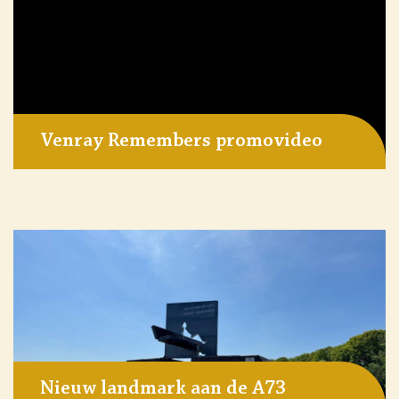
Venray Remembers promovideo
Nieuw landmark aan de A73