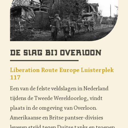
George Renda en
Aloysius Gonsowski
Beleefpunt 2 'Aan de andere kant'
N270 op de grens Brabant en Limburg
Begin oktober 1944 trekt langs de
Deurneseweg (N270) bij de grens tussen
Brabant en Limburg de 7e Amerikaanse