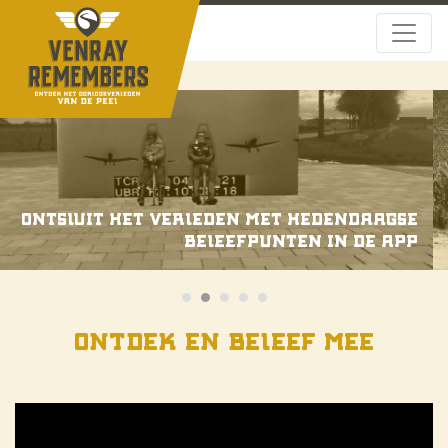
Ontdek de oorlogsverhalen van Venray
en omgeving
ontdek en beleef mee