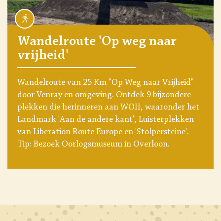
Wandelroute 'Op weg naar
vrijheid'
Wandelroute van 25 Km "Op Weg naar Vrijheid"
door Venray en omgeving. Ontdek 9 bijzondere
plekken die herinneren aan WOII, waaronder het
Landmark 'Aan de andere kant', Luisterplekken
van Liberation Route Europe en 'Stolpersteine'.
Tip: Bezoek Oorlogsmuseum in Overloon.