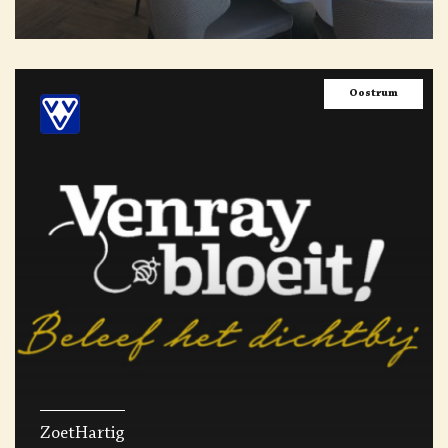
Oostrum
ZoetHartig