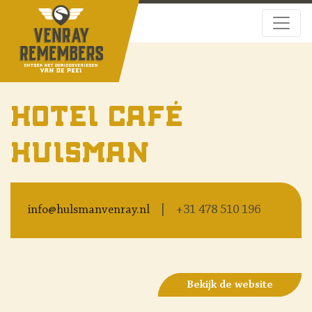
Hotel Café
Hulsman
info@hulsmanvenray.nl
+31 478 510 196
Bekijk de website