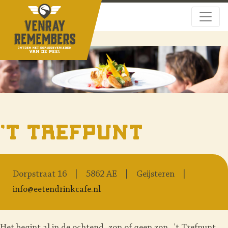
't Trefpunt
Dorpstraat 16
5862 AE
Geijsteren
info@eetendrinkcafe.nl