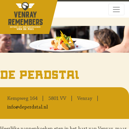
De Perdstal
Kempweg 164
5801 VV
Venray
info@deperdstal.nl