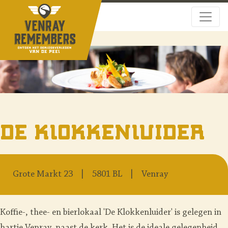
De Klokkenluider
Grote Markt 23
5801 BL
Venray
Koffie-, thee- en bierlokaal 'De Klokkenluider' is gelegen in