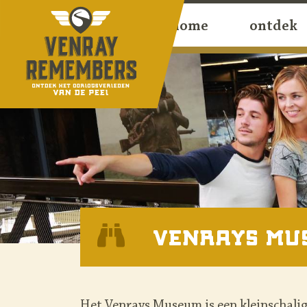
home
ontdek
Venrays Mu
Het
Venrays Museum
is een kleinschali