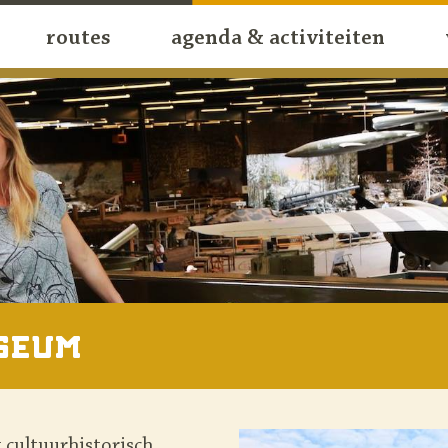
routes
agenda & activiteiten
seum
g cultuurhistorisch