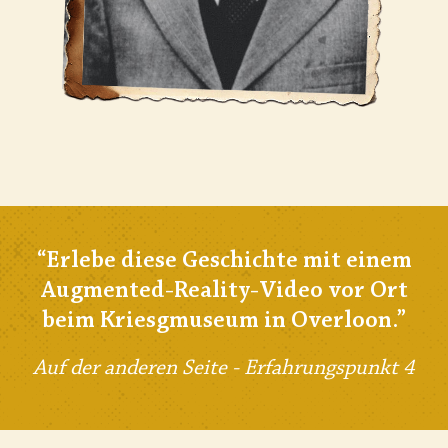
“
Erlebe diese Geschichte mit einem
Augmented-Reality-Video vor Ort
beim Kriesgmuseum in Overloon.
”
Auf der anderen Seite - Erfahrungspunkt 4