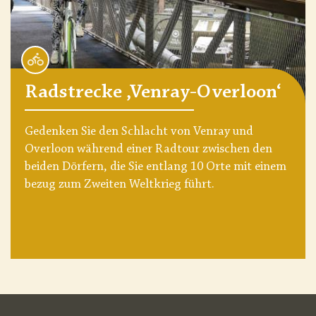
Radstrecke ‚Venray-Overloon‘
Gedenken Sie den Schlacht von Venray und
Overloon während einer Radtour zwischen den
beiden Dörfern, die Sie entlang 10 Orte mit einem
bezug zum Zweiten Weltkrieg führt.