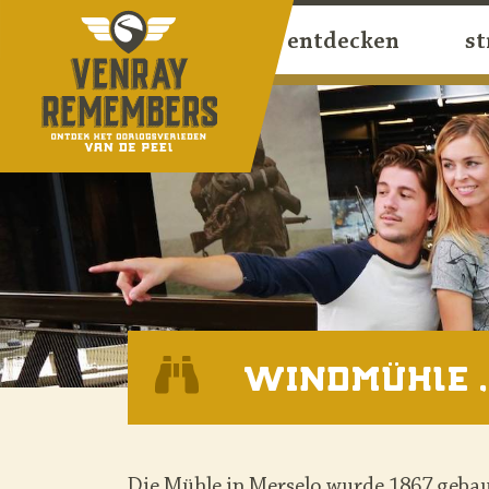
home
entdecken
st
Windmühle 
Die Mühle in Merselo wurde 1867 gebau