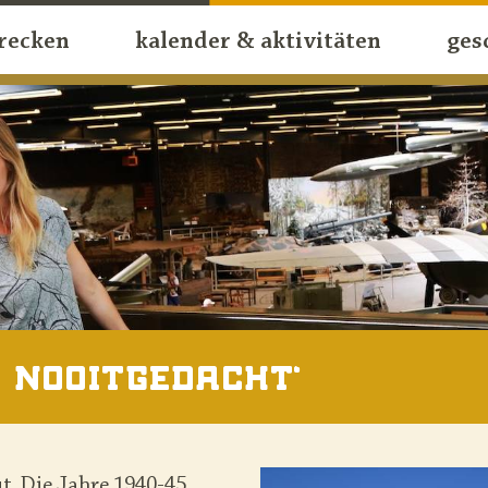
recken
kalender & aktivitäten
ges
‚Nooitgedacht‘
t. Die Jahre 1940-45