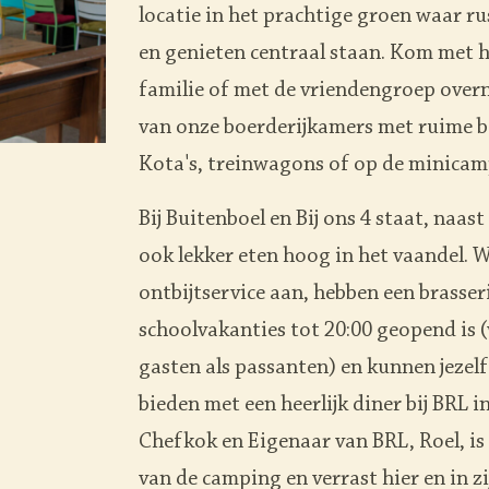
locatie in het prachtige groen waar r
en genieten centraal staan. Kom met he
familie of met de vriendengroep over
van onze boerderijkamers met ruime b
Kota's, treinwagons of op de minicam
Bij Buitenboel en Bij ons 4 staat, naas
ook lekker eten hoog in het vaandel. 
ontbijtservice aan, hebben een brasseri
schoolvakanties tot 20:00 geopend is 
gasten als passanten) en kunnen jezelf
bieden met een heerlijk diner bij BRL i
Chefkok en Eigenaar van BRL, Roel, i
van de camping en verrast hier en in z