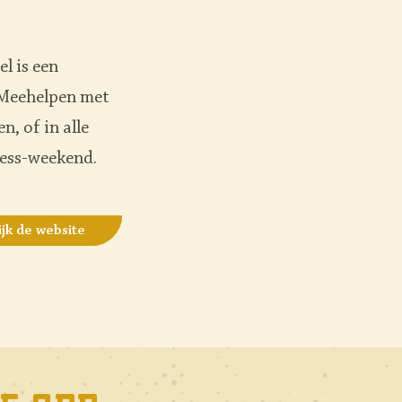
el is een
 Meehelpen met
, of in alle
ness-weekend.
ijk de website