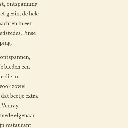
ust, ontspanning
t gezin, de hele
nachten in een
edstedes, Finse
ping.
t ontspannen,
We bieden een
e die in
(voor zowel
 dat beetje extra
n Venray.
s mede eigenaar
ijn restaurant