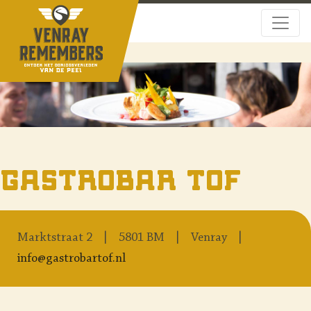
Gastrobar TOF
Marktstraat 2
5801 BM
Venray
info@gastrobartof.nl