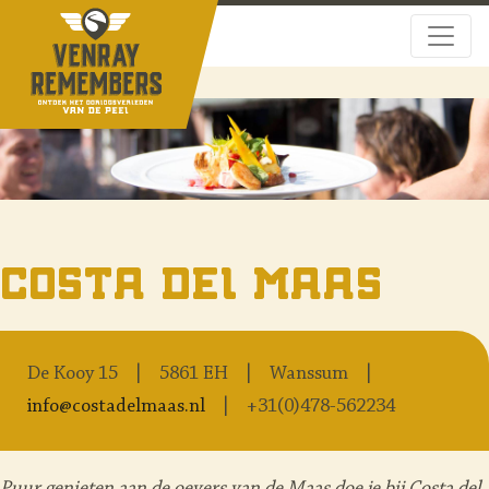
Costa del Maas
De Kooy 15
5861 EH
Wanssum
info@costadelmaas.nl
+31(0)478-562234