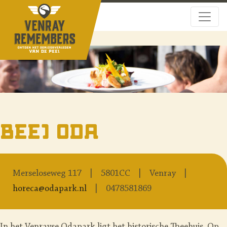
Beej Oda
Merseloseweg 117
5801CC
Venray
horeca@odapark.nl
0478581869